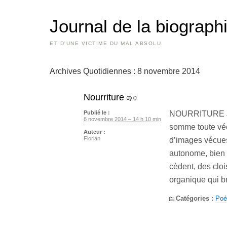
Journal de la biograp
ET D'UNE VICTIME DU MAL ABSOLU.
Archives Quotidiennes :
8 novembre 2014
Nourriture
0
NOURRITURE Je 
Publié le :
8 novembre 2014 – 14 h 10 min
somme toute vécu
Auteur :
Florian
d’images vécues.
autonome, bien 
cèdent, des cloi
organique qui br
Catégories :
Poé