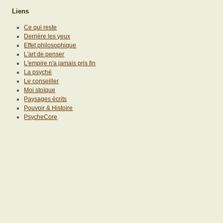
Liens
Ce qui reste
Derrière les yeux
Effet philosophique
L'art de penser
L'empire n'a jamais pris fin
La psyché
Le conseiller
Moi stoïque
Paysages écrits
Pouvoir & Histoire
PsycheCore